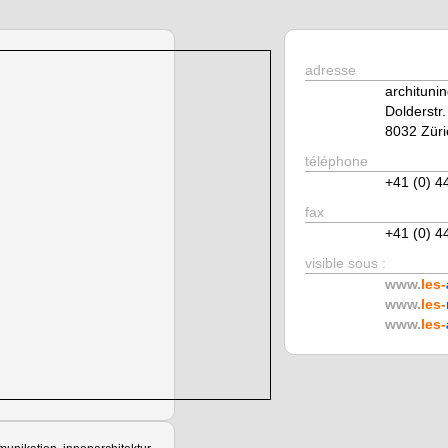
adresse
archituni
Dolderstr.
8032 Züri
téléphone
+41 (0) 4
fax
+41 (0) 4
visible sous :
www.
les-
www.
les-
www.
les-