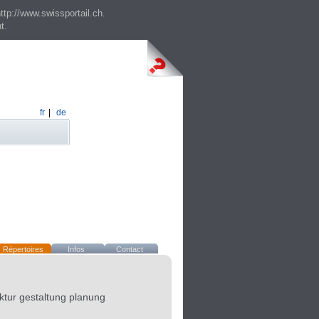
ttp://www.swissportail.ch.
t.
fr
|
de
Répertoires
Infos
Contact
ktur gestaltung planung