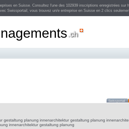
prises en Suisse. Consultez l'une des 102939 inscriptions enregistrées sur h
vec Swissportail, vous trouvez un/e entreprise en Suisse en 2 clics seulemen
nagements
Swissportail
ur gestaltung planung innenarchitektur gestaltung planung innenarchite
nung innenarchitektur gestaltung planung