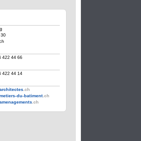
ng
 30
ch
4 422 44 66
4 422 44 14
architectes
.ch
metiers-du-batiment
.ch
amenagements
.ch